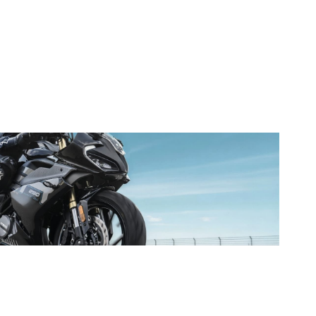
e
c
i
f
i
c
a
t
i
o
n
s