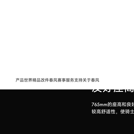
友好座
765mm的座高和
较高舒适性，使骑