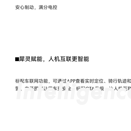
犀灵赋能，人机互联更智能
I
n
t
e
l
l
i
g
e
n
c
标配车联网功能，可通过APP查看实时定位、骑行轨迹
警、电子围栏让用车更安全，标配OTA升级，让人机互
车辆详情