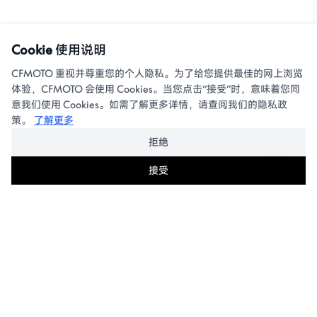
Cookie 使用说明
CFMOTO 重视并尊重您的个人隐私。为了给您提供最佳的网上浏览
体验，CFMOTO 会使用 Cookies。当您点击“接受”时，意味着您同
意我们使用 Cookies。如需了解更多详情，请查阅我们的隐私政
策。
了解更多
拒绝
接受
产品